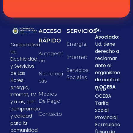
Sr.
ACCESO
SERVICIOS
Asociado:
RÁPIDO
Ud. tiene
Cooperativa
Energía
derecho a
de
Autogesti
Internet
reclamar
Electricidad
On
ante el
y Servicios
Servicios
organismo
de Las
Necrológi
Sociales
de control
Flores:
Cas
–
OCEBA
.
energía,
Web
internet, TV
Medios
OCEBA
y más, con
De Pago
Tarifa
compromiso
Social
Contacto
y calidad
Provincial
para la
Formulario
comunidad.
Único de