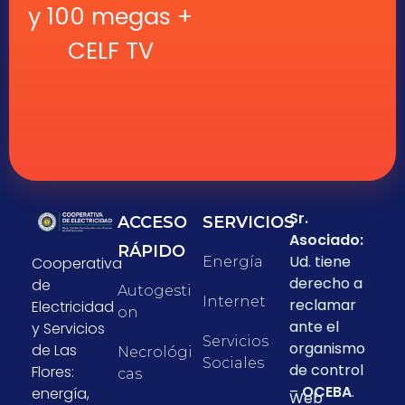
y 100 megas +
CELF TV
Sr.
ACCESO
SERVICIOS
Asociado:
RÁPIDO
Ud. tiene
Cooperativa
Energía
derecho a
de
Autogesti
Internet
reclamar
Electricidad
On
ante el
y Servicios
Servicios
organismo
de Las
Necrológi
Sociales
de control
Flores:
Cas
–
OCEBA
.
energía,
Web