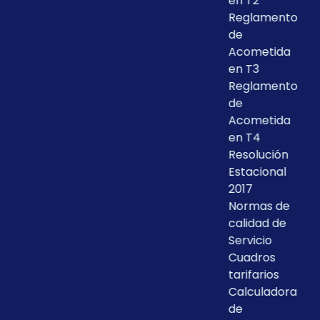
en T2
Reglamento
de
Acometida
en T3
Reglamento
de
Acometida
en T4
Resolución
Estacional
2017
Normas de
calidad de
Servicio
Cuadros
tarifarios
Calculadora
de