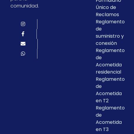
Formulario
comunidad.
Único de
Reclamos
Reglamento
de
suministro y
conexión
Reglamento
de
Acometida
residencial
Reglamento
de
Acometida
en T2
Reglamento
de
Acometida
en T3