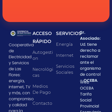
Sr.
ACCESO
SERVICIOS
Asociado:
RÁPIDO
Ud. tiene
Cooperativa
Energía
derecho a
de
Autogesti
Internet
reclamar
Electricidad
On
ante el
y Servicios
Servicios
organismo
de Las
Necrológi
Sociales
de control
Flores:
Cas
–
OCEBA
.
energía,
Web
internet, TV
Medios
OCEBA
y más, con
De Pago
Tarifa
compromiso
Social
Contacto
y calidad
Provincial
para la