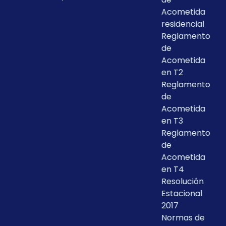
Acometida
residencial
Reglamento
de
Acometida
en T2
Reglamento
de
Acometida
en T3
Reglamento
de
Acometida
en T4
Resolución
Estacional
2017
Normas de