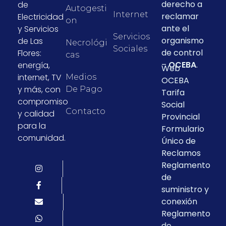
derecho a
de
Autogesti
Internet
reclamar
Electricidad
On
ante el
y Servicios
Servicios
organismo
de Las
Necrológi
Sociales
de control
Flores:
Cas
–
OCEBA
.
energía,
Web
internet, TV
Medios
OCEBA
y más, con
De Pago
Tarifa
compromiso
Social
Contacto
y calidad
Provincial
para la
Formulario
comunidad.
Único de
Reclamos
Reglamento
de
suministro y
conexión
Reglamento
de