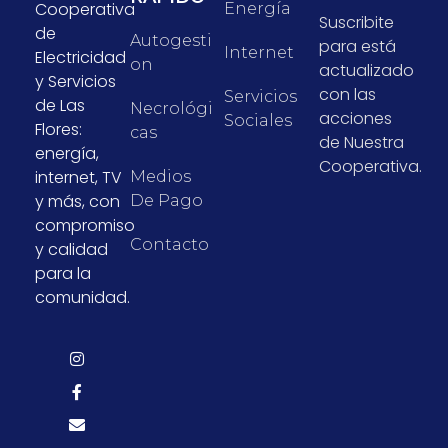
Cooperativa
Energía
Suscribite
de
Autogesti
para está
Internet
Electricidad
On
actualizado
y Servicios
con las
Servicios
de Las
Necrológi
acciones
Sociales
Flores:
Cas
de Nuestra
energía,
Cooperativa.
internet, TV
Medios
y más, con
De Pago
compromiso
Contacto
y calidad
para la
comunidad.