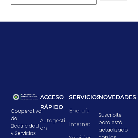
ACCESO
SERVICIOS
NOVEDADES
RÁPIDO
Cooperativa
Energía
Suscribite
de
Autogesti
para está
Internet
Electricidad
On
actualizado
y Servicios
con las
Servicios