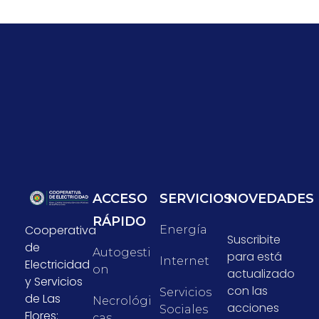
ACCESO
SERVICIOS
NOVEDADES
RÁPIDO
Cooperativa
Energía
Suscribite
de
Autogesti
para está
Internet
Electricidad
On
actualizado
y Servicios
con las
Servicios
de Las
Necrológi
acciones
Sociales
Flores:
Cas