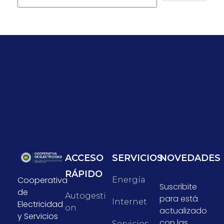
ACCESO
SERVICIOS
NOVEDADES
RÁPIDO
Cooperativa
Energía
Suscribite
de
Autogesti
para está
Internet
Electricidad
On
actualizado
y Servicios
con las
Servicios