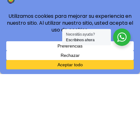
Capacitación en Reconectadores de Media
Tensión
29 de junio de 2026
Entrega del premio del Sorteo Plan Mundial
17 de junio de 2026
Necesitás ayuda?
Escribinos ahora
Buscar
Buscar
¿Necesitas un plan de
Internet?
¡LO QUIERO YA!