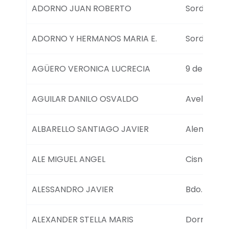
g
W
ADORNO JUAN ROBERTO
Sordeaux 
C
s
A
.
G
_
s
ADORNO Y HERMANOS MARIA E.
Sordeaux 
w
e
p
a
d
a
r
t
AGÜERO VERONICA LUCRECIA
9 de Julio 
c
a
h
t
a
T
b
AGUILAR DANILO OSVALDO
Avellaneda
a
l
b
e
s
l
ALBARELLO SANTIAGO JAVIER
Alem 627
e
W
C
A
ALE MIGUEL ANGEL
Cisneros 9
G
_
w
ALESSANDRO JAVIER
Bdo. Irigo
p
d
a
ALEXANDER STELLA MARIS
Dorrego 5
t