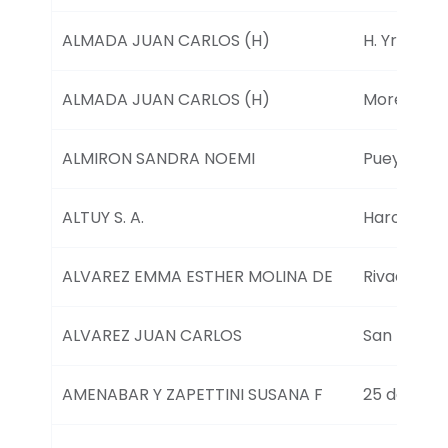
a
t
ALMADA JUAN CARLOS (H)
H. Yrigoye
a
b
l
ALMADA JUAN CARLOS (H)
Moreno 71
e
s
ALMIRON SANDRA NOEMI
Pueyrredo
ALTUY S. A.
Harostegu
ALVAREZ EMMA ESTHER MOLINA DE
Rivadavia 
ALVAREZ JUAN CARLOS
San Martin
AMENABAR Y ZAPETTINI SUSANA F
25 de May