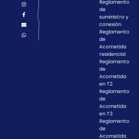
Reglamento
de
suministro y
conexión
Reglamento
de
Acometida
residencial
Reglamento
de
Acometida
en T2
Reglamento
de
Acometida
en T3
Reglamento
de
Acometida