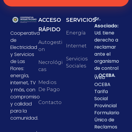
Sr.
ACCESO
SERVICIOS
Asociado:
RÁPIDO
Ud. tiene
Cooperativa
Energía
derecho a
de
Autogesti
Internet
reclamar
Electricidad
On
ante el
y Servicios
Servicios
organismo
de Las
Necrológi
Sociales
de control
Flores:
Cas
–
OCEBA
.
energía,
Web
internet, TV
Medios
OCEBA
y más, con
De Pago
Tarifa
compromiso
Social
Contacto
y calidad
Provincial
para la
Formulario
comunidad.
Único de
Reclamos