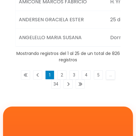
AMICONE MARCOS FABRICIO
H. Yrigoye
ANDERSEN GRACIELA ESTER
25 de May
ANGELELLO MARIA SUSANA
Dorrego 5
Mostrando registros del 1 al 25 de un total de 826
registros
…
1
2
3
4
5
34