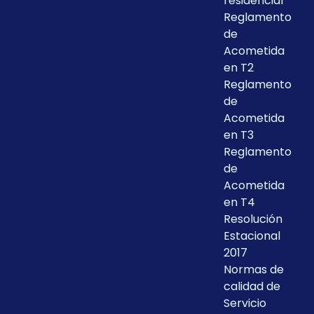
residencial
Reglamento
de
Acometida
en T2
Reglamento
de
Acometida
en T3
Reglamento
de
Acometida
en T4
Resolución
Estacional
2017
Normas de
calidad de
Servicio