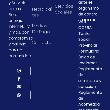
ante el
y Servicios
Servicios
organismo
de Las
Necrológi
Sociales
de control
Flores:
Cas
–
OCEBA
.
energía,
Web
internet, TV
Medios
OCEBA
y más, con
De Pago
Tarifa
compromiso
Social
Contacto
y calidad
Provincial
para la
Formulario
comunidad.
Único de
Reclamos
Reglamento
de
suministro y
conexión
Reglamento
de
Acometida