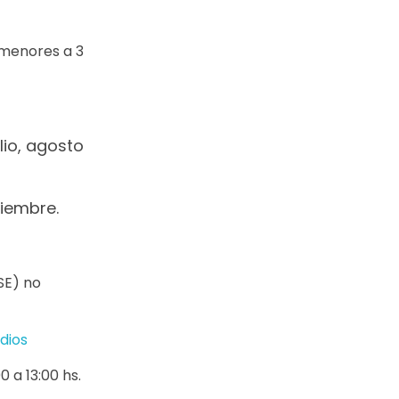
 menores a 3
io, agosto
iembre.
SE) no
dios
 a 13:00 hs.